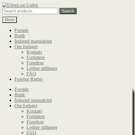
Spring
Spring
til
til
Search
Search
navigation
indhold
for:
Menu
Forside
Butik
Indsend manuskript
Om forlaget
Kontakt
Forfattere
Foredrag
Ledige stillinger
FAQ
Foreign Rights
Forside
Butik
Indsend manuskript
Om forlaget
Kontakt
Forfattere
Foredrag
Ledige stillinger
FAQ