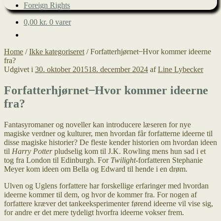
Foreign Rights
0,00
kr.
0 varer
Home
/
Ikke kategoriseret
/
Forfatterhjørnet ̶ Hvor kommer ideerne
fra?
Udgivet i
30. oktober 2015
18. december 2024
af
Line Lybecker
Forfatterhjørnet ̶ Hvor kommer ideerne
fra?
Fantasyromaner og noveller kan introducere læseren for nye
magiske verdner og kulturer, men hvordan får forfatterne ideerne til
disse magiske historier? De fleste kender historien om hvordan ideen
til
Harry Potter
pludselig kom til J.K. Rowling mens hun sad i et
tog fra London til Edinburgh. For
Twilight
-forfatteren Stephanie
Meyer kom ideen om Bella og Edward til hende i en drøm.
Ulven og Uglens forfattere har forskellige erfaringer med hvordan
ideerne kommer til dem, og hvor de kommer fra. For nogen af
forfattere kræver det tankeeksperimenter førend ideerne vil vise sig,
for andre er det mere tydeligt hvorfra ideerne vokser frem.