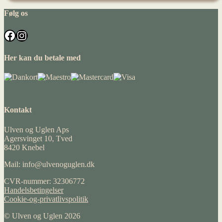
Følg os
Facebook
Instagram
Her kan du betale med
Kontakt
Ulven og Uglen Aps
Agersvinget 10, Tved
8420 Knebel
Mail: info@ulvenoguglen.dk
CVR-nummer: 32306772
Handelsbetingelser
Cookie-og-privatlivspolitik
© Ulven og Uglen 2026