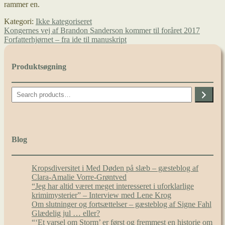
rammer en.
Kategori:
Ikke kategoriseret
Indlægsnavigation
Forrige
Kongernes vej af Brandon Sanderson kommer til foråret 2017
indlæg:
Næste
Forfatterhjørnet – fra ide til manuskript
indlæg:
Produktsøgning
Search
Blog
Kropsdiversitet i Med Døden på slæb – gæsteblog af
Clara-Amalie Vorre-Grøntved
“Jeg har altid været meget interesseret i uforklarlige
krimimysterier” – Interview med Lene Krog
Om slutninger og fortsættelser – gæsteblog af Signe Fahl
Glædelig jul … eller?
“‘Et varsel om Storm’ er først og fremmest en historie om