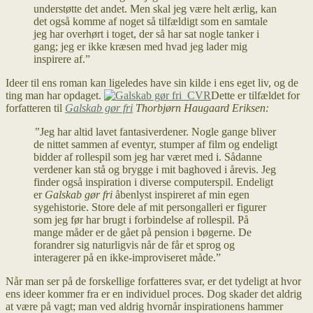
understøtte det andet. Men skal jeg være helt ærlig, kan
det også komme af noget så tilfældigt som en samtale
jeg har overhørt i toget, der så har sat nogle tanker i
gang; jeg er ikke kræsen med hvad jeg lader mig
inspirere af.”
Ideer til ens roman kan ligeledes have sin kilde i ens eget liv, og de
ting man har opdaget.
Dette er tilfældet for
forfatteren til
Galskab gør fri
Thorbjørn Haugaard Eriksen:
”
Jeg har altid lavet fantasiverdener. Nogle gange bliver
de nittet sammen af eventyr, stumper af film og endeligt
bidder af rollespil som jeg har været med i. Sådanne
verdener kan stå og brygge i mit baghoved i årevis. Jeg
finder også inspiration i diverse computerspil. Endeligt
er
Galskab gør fri
åbenlyst inspireret af min egen
sygehistorie. Store dele af mit persongalleri er figurer
som jeg før har brugt i forbindelse af rollespil. På
mange måder er de gået på pension i bøgerne. De
forandrer sig naturligvis når de får et sprog og
interagerer på en ikke-improviseret måde.”
Når man ser på de forskellige forfatteres svar, er det tydeligt at hvor
ens ideer kommer fra er en individuel proces. Dog skader det aldrig
at være på vagt; man ved aldrig hvornår inspirationens hammer