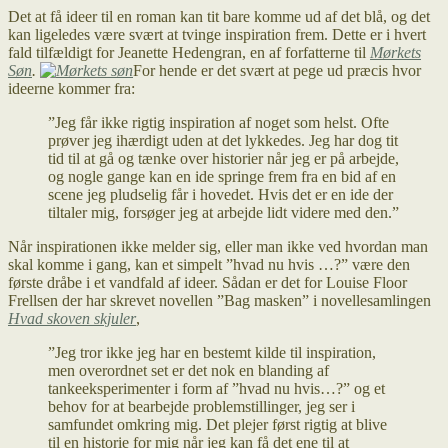
Det at få ideer til en roman kan tit bare komme ud af det blå, og det
kan ligeledes være svært at tvinge inspiration frem. Dette er i hvert
fald tilfældigt for Jeanette Hedengran, en af forfatterne til
Mørkets
Søn
.
For hende er det svært at pege ud præcis hvor
ideerne kommer fra:
”Jeg får ikke rigtig inspiration af noget som helst. Ofte
prøver jeg ihærdigt uden at det lykkedes. Jeg har dog tit
tid til at gå og tænke over historier når jeg er på arbejde,
og nogle gange kan en ide springe frem fra en bid af en
scene jeg pludselig får i hovedet. Hvis det er en ide der
tiltaler mig, forsøger jeg at arbejde lidt videre med den.”
Når inspirationen ikke melder sig, eller man ikke ved hvordan man
skal komme i gang, kan et simpelt ”hvad nu hvis …?” være den
første dråbe i et vandfald af ideer. Sådan er det for Louise Floor
Frellsen der har skrevet novellen ”Bag masken” i novellesamlingen
Hvad skoven skjuler
,
”Jeg tror ikke jeg har en bestemt kilde til inspiration,
men overordnet set er det nok en blanding af
tankeeksperimenter i form af ”hvad nu hvis…?” og et
behov for at bearbejde problemstillinger, jeg ser i
samfundet omkring mig. Det plejer først rigtig at blive
til en historie for mig når jeg kan få det ene til at