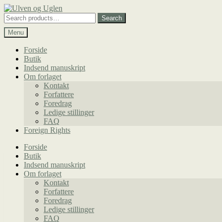
Spring
Spring
til
til
Search
Search
navigation
indhold
for:
Menu
Forside
Butik
Indsend manuskript
Om forlaget
Kontakt
Forfattere
Foredrag
Ledige stillinger
FAQ
Foreign Rights
Forside
Butik
Indsend manuskript
Om forlaget
Kontakt
Forfattere
Foredrag
Ledige stillinger
FAQ