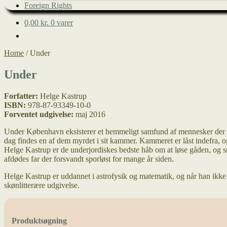
Foreign Rights
0,00
kr.
0 varer
Home
/
Under
Under
Forfatter:
Helge Kastrup
ISBN:
978-87-93349-10-0
Forventet udgivelse:
maj 2016
Under København eksisterer et hemmeligt samfund af mennesker der af 
dag findes en af dem myrdet i sit kammer. Kammeret er låst indefra, 
Helge Kastrup er de underjordiskes bedste håb om at løse gåden, og s
afdødes far der forsvandt sporløst for mange år siden.
Helge Kastrup er uddannet i astrofysik og matematik, og når han ikk
skønlitterære udgivelse.
Produktsøgning