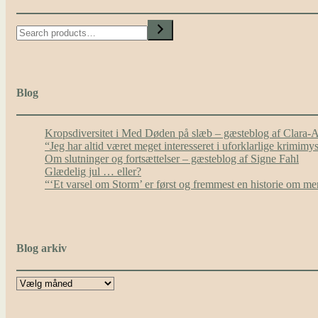
Search
Blog
Kropsdiversitet i Med Døden på slæb – gæsteblog af Clara-
“Jeg har altid været meget interesseret i uforklarlige krimim
Om slutninger og fortsættelser – gæsteblog af Signe Fahl
Glædelig jul … eller?
“‘Et varsel om Storm’ er først og fremmest en historie om 
Blog arkiv