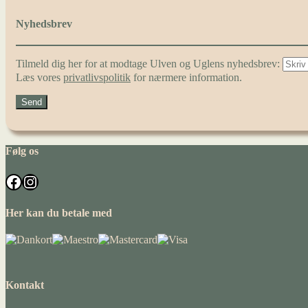
Nyhedsbrev
Tilmeld dig her for at modtage Ulven og Uglens nyhedsbrev:
Læs vores
privatlivspolitik
for nærmere information.
Følg os
Facebook
Instagram
Her kan du betale med
Kontakt