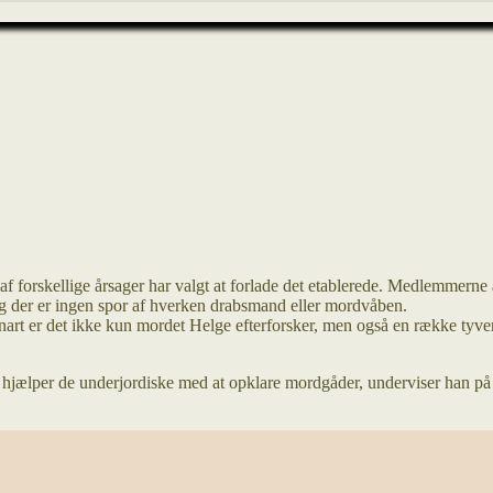
forskellige årsager har valgt at forlade det etablerede. Medlemmerne a
og der er ingen spor af hverken drabsmand eller mordvåben.
nart er det ikke kun mordet Helge efterforsker, men også en række tyve
e hjælper de underjordiske med at opklare mordgåder, underviser han p